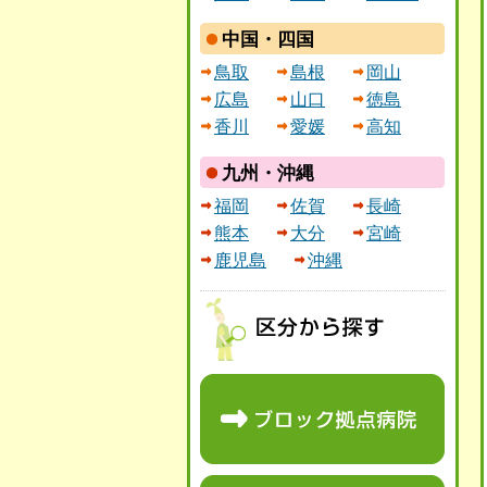
中国・四国
鳥取
島根
岡山
広島
山口
徳島
香川
愛媛
高知
九州・沖縄
福岡
佐賀
長崎
熊本
大分
宮崎
鹿児島
沖縄
区分から探す
ブロック拠点病院