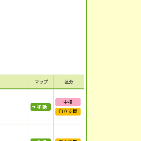
マップ
区分
中核病院
表示
自立支援