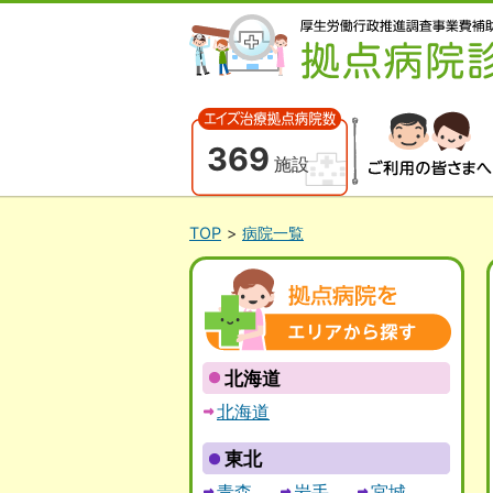
369
施設
患者の皆さまへ
TOP
病院一覧
エリアから探す
北海道
北海道
東北
青森
岩手
宮城