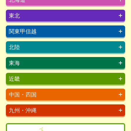
東北
関東甲信越
北陸
東海
近畿
中国・四国
九州・沖縄