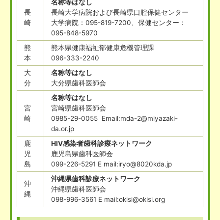
名称等はなし
長
長崎大学病院および長崎県口腔保健センター
崎
大学病院：095-819-7200、保健センター：
095-848-5970
熊
熊本県健康福祉部健康危機管理課
本
096-333-2240
大
名称等はなし
分
大分県歯科医師会
名称等はなし
宮
宮崎県歯科医師会
崎
0985-29-0055 Email:mda-2@miyazaki-
da.or.jp
鹿
HIV感染者歯科診療ネットワーク
児
鹿児島県歯科医師会
島
099-226-5291 E mail:iryo@8020kda.jp
沖縄県歯科診療ネットワーク
沖
沖縄県歯科医師会
縄
098-996-3561 E mail:okisi@okisi.org