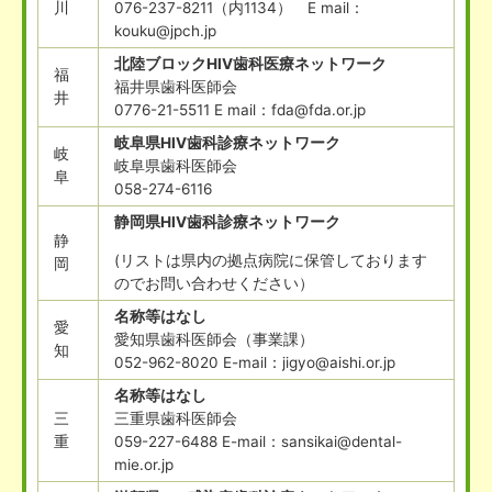
川
076-237-8211（内1134） E mail：
kouku@jpch.jp
北陸ブロックHIV歯科医療ネットワーク
福
福井県歯科医師会
井
0776-21-5511 E mail：fda@fda.or.jp
岐阜県HIV歯科診療ネットワーク
岐
岐阜県歯科医師会
阜
058-274-6116
静岡県HIV歯科診療ネットワーク
静
(リストは県内の拠点病院に保管しております
岡
のでお問い合わせください）
名称等はなし
愛
愛知県歯科医師会（事業課）
知
052-962-8020 E-mail：jigyo@aishi.or.jp
名称等はなし
三
三重県歯科医師会
重
059-227-6488 E-mail：sansikai@dental-
mie.or.jp