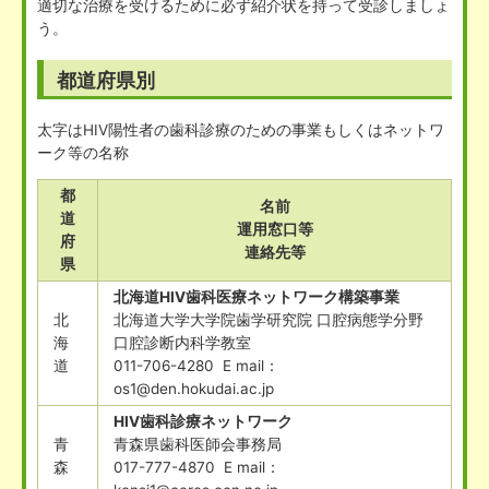
適切な治療を受けるために必ず紹介状を持って受診しましょ
う。
都道府県別
太字はHIV陽性者の歯科診療のための事業もしくはネットワ
ーク等の名称
都
名前
道
運用窓口等
府
連絡先等
県
北海道HIV歯科医療ネットワーク構築事業
北
北海道大学大学院歯学研究院 口腔病態学分野
海
口腔診断内科学教室
道
011-706-4280 E mail：
os1@den.hokudai.ac.jp
HIV歯科診療ネットワーク
青
青森県歯科医師会事務局
森
017-777-4870 E mail：