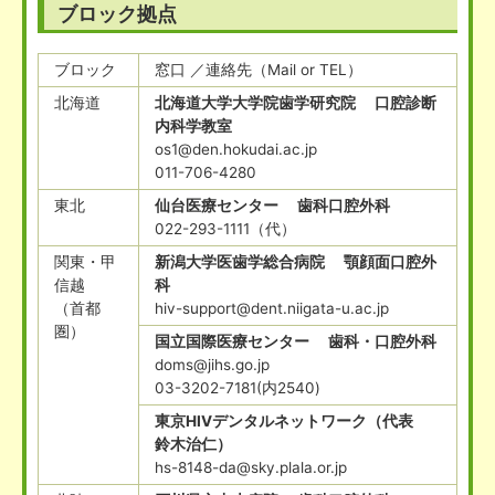
ブロック拠点
ブロック
窓口 ／連絡先（Mail or TEL）
北海道
北海道大学大学院歯学研究院 口腔診断
内科学教室
os1@den.hokudai.ac.jp
011-706-4280
東北
仙台医療センター 歯科口腔外科
022-293-1111（代）
関東・甲
新潟大学医歯学総合病院 顎顔面口腔外
信越
科
（首都
hiv-support@dent.niigata-u.ac.jp
圏）
国立国際医療センター 歯科・口腔外科
doms@jihs.go.jp
03-3202-7181(内2540)
東京HIVデンタルネットワーク（代表
鈴木治仁）
hs-8148-da@sky.plala.or.jp