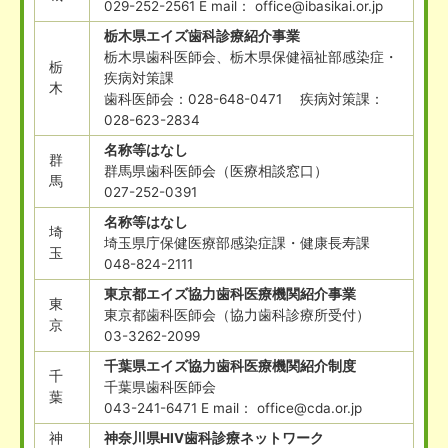
029-252-2561 E mail： office@ibasikai.or.jp
栃木県エイズ歯科診療紹介事業
栃木県歯科医師会、栃木県保健福祉部感染症・
栃
疾病対策課
木
歯科医師会：028-648-0471 疾病対策課：
028-623-2834
名称等はなし
群
群馬県歯科医師会（医療相談窓口）
馬
027-252-0391
名称等はなし
埼
埼玉県庁保健医療部感染症課・健康長寿課
玉
048-824-2111
東京都エイズ協力歯科医療機関紹介事業
東
東京都歯科医師会（協力歯科診療所受付）
京
03-3262-2099
千葉県エイズ協力歯科医療機関紹介制度
千
千葉県歯科医師会
葉
043-241-6471 E mail： office@cda.or.jp
神
神奈川県HIV歯科診療ネットワーク