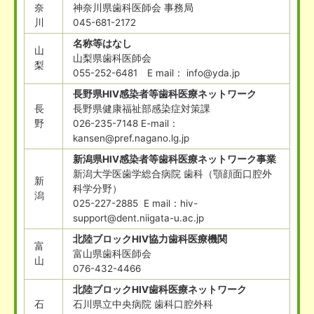
奈
神奈川県歯科医師会 事務局
川
045-681-2172
名称等はなし
山
山梨県歯科医師会
梨
055-252-6481 E mail： info@yda.jp
長野県HIV感染者等歯科医療ネットワーク
長
長野県健康福祉部感染症対策課
野
026-235-7148 E-mail：
kansen@pref.nagano.lg.jp
新潟県HIV感染者等歯科医療ネットワーク事業
新潟大学医歯学総合病院 歯科（顎顔面口腔外
新
科学分野）
潟
025-227-2885 E mail：hiv-
support@dent.niigata-u.ac.jp
北陸ブロックHIV協力歯科医療機関
富
富山県歯科医師会
山
076-432-4466
北陸ブロックHIV歯科医療ネットワーク
石
石川県立中央病院 歯科口腔外科