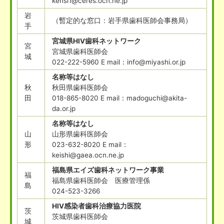
kensi1@ceres.ocn.ne.jp
岩
（暫定的な窓口：岩手県歯科医師会事務局）
手
宮城県HIV歯科ネットワーク
宮
宮城県歯科医師会
城
022-222-5960 E mail：info@miyashi.or.jp
名称等はなし
秋
秋田県歯科医師会
田
018-865-8020 E mail：madoguchi@akita-
da.or.jp
名称等はなし
山
山形県歯科医師会
形
023-632-8020 E mail：
keishi@gaea.ocn.ne.jp
福島県エイズ歯科ネットワーク事業
福
福島県歯科医師会 医療管理係
島
024-523-3266
HIV感染者歯科治療協力医院
茨
茨城県歯科医師会
城