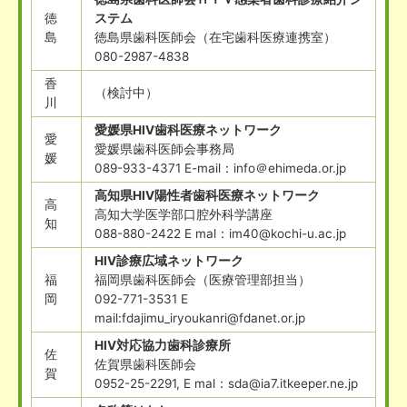
徳
ステム
島
徳島県歯科医師会（在宅歯科医療連携室）
080-2987-4838
香
（検討中）
川
愛媛県HIV歯科医療ネットワーク
愛
愛媛県歯科医師会事務局
媛
089-933-4371 E-mail：info＠ehimeda.or.jp
高知県HIV陽性者歯科医療ネットワーク
高
高知大学医学部口腔外科学講座
知
088-880-2422 E mal：im40@kochi-u.ac.jp
HIV診療広域ネットワーク
福
福岡県歯科医師会（医療管理部担当）
岡
092-771-3531 E
mail:fdajimu_iryoukanri@fdanet.or.jp
HIV対応協力歯科診療所
佐
佐賀県歯科医師会
賀
0952-25-2291, E mal：sda@ia7.itkeeper.ne.jp