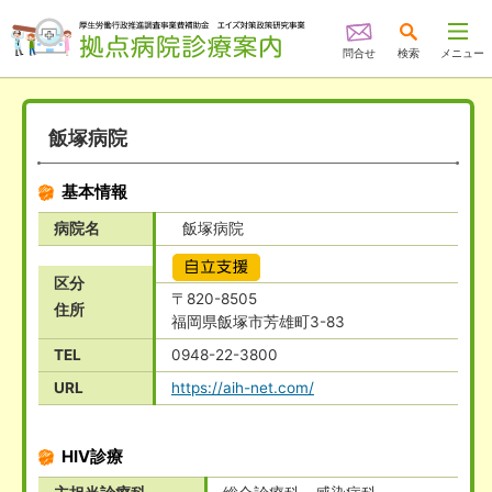
問合せ
検索
メニュー
飯塚病院
基本情報
病院名
飯塚病院
自立支援
区分
〒820-8505
住所
福岡県飯塚市芳雄町3-83
TEL
0948-22-3800
URL
https://aih-net.com/
HIV診療