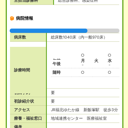
主担当診療科
総合診療科、感染症科
病院情報
病床数
総床数1040床（内一般970床）
○
○
午前
月
火
水
木
午後
○
○
診療時間
随時
○
○
初回予約
要
初診紹介状
要
アクセス
JR福北ゆたか線 新飯塚駅 徒歩3分
療養・福祉窓口
地域連携センター 医療福祉室
備考