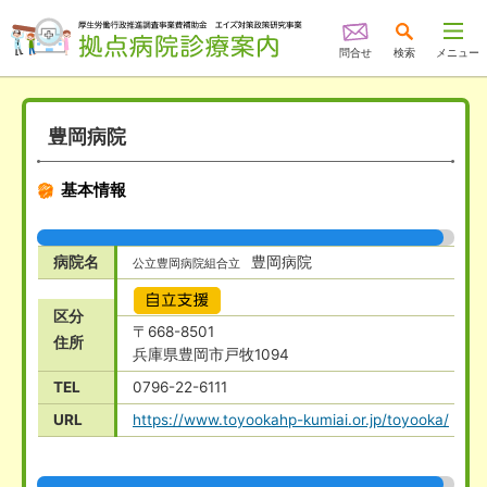
問合せ
検索
メニュー
豊岡病院
基本情報
病院名
豊岡病院
公立豊岡病院組合立
自立支援
区分
〒668-8501
住所
兵庫県豊岡市戸牧1094
TEL
0796-22-6111
URL
https://www.toyookahp-kumiai.or.jp/toyooka/