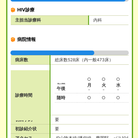
HIV診療
主担当診療科
内科
病院情報
病床数
総床数528床（内一般473床）
○
○
○
○
午前
月
火
水
木
午後
○
○
○
○
診療時間
随時
○
○
○
○
初回予約
要
初診紹介状
要