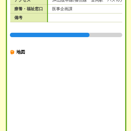
アクセス
JR山陰本線/播但線 豊岡駅 バス10分
療養・福祉窓口
医事企画課
備考
地図