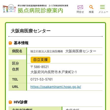
問合せ
検索
メニュー
大阪南医療センター
基本情報
病院名
大阪南医療センター
独立行政法人国立病院機構
自立支援
区分
〒586-8521
住所
大阪府河内長野市木戸東町2-1
TEL
0721-53-5761
URL
https://osakaminami.hosp.go.jp/
HIV診療