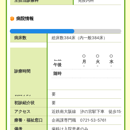
主担当診療科
免疫内科
病院情報
病床数
総床数384床（内一般384床）
○
○
○
○
午前
月
火
水
木
午後
○
○
○
○
診療時間
随時
初回予約
要
初診紹介状
要
アクセス
近鉄南大阪線 汐の宮駅下車 徒歩15分 
療養・福祉窓口
企画課専門職 0721-53-5761
備考
歯科は入院患者のみ