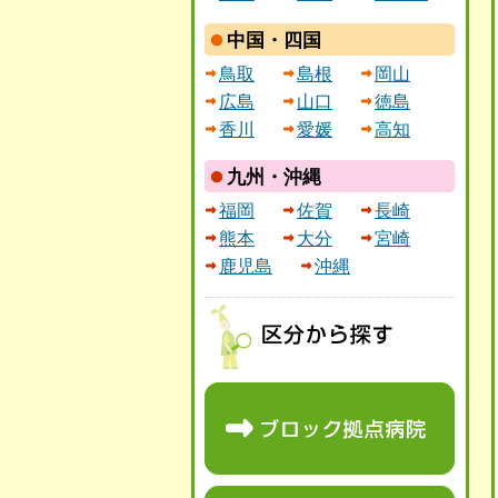
中国・四国
鳥取
島根
岡山
広島
山口
徳島
香川
愛媛
高知
九州・沖縄
福岡
佐賀
長崎
熊本
大分
宮崎
鹿児島
沖縄
区分から探す
ブロック拠点病院