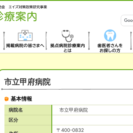
掲載病院の皆さま
拠点病院診療案内
歯医者さんをお探
へ
とは
しの方
市立甲府病院
基本情報
病院名
市立甲府病院
区分
〒400-0832