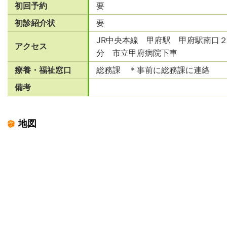
初回予約
要
初診紹介状
要
JR中央本線 甲府駅 甲府駅南口
アクセス
分 市立甲府病院下車
療養・福祉窓口
総務課 ＊事前に総務課に連絡
備考
地図