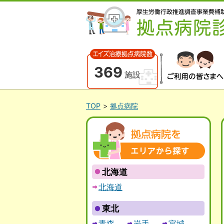
369
施設
患者の皆さまへ
TOP
拠点病院
エリアから探す
北海道
北海道
東北
青森
岩手
宮城