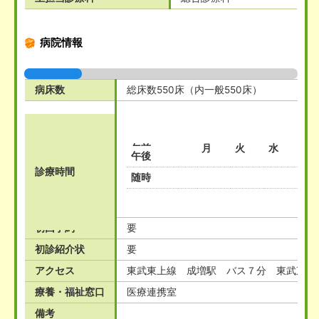
病院情報
病床数
総床数550床（内一般550床）
午前
月
火
水
木
午後
診療時間
随時
初回予約
要
初診紹介状
要
アクセス
東武東上線 成増駅 バス７分 東武東上
療養・福祉窓口
医療連携室
備考