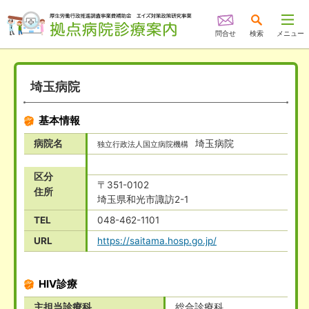
問合せ
検索
メニュー
埼玉病院
基本情報
病院名
埼玉病院
独立行政法人国立病院機構
区分
〒351-0102
住所
埼玉県和光市諏訪2-1
TEL
048-462-1101
URL
https://saitama.hosp.go.jp/
HIV診療
主担当診療科
総合診療科