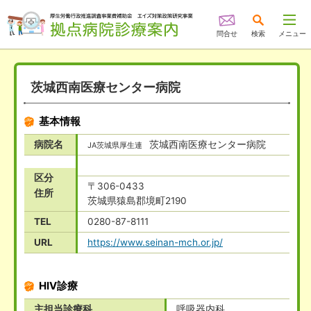
問合せ
検索
メニュー
茨城西南医療センター病院
基本情報
病院名
茨城西南医療センター病院
JA茨城県厚生連
区分
〒306-0433
住所
茨城県猿島郡境町2190
TEL
0280-87-8111
URL
https://www.seinan-mch.or.jp/
HIV診療
主担当診療科
呼吸器内科