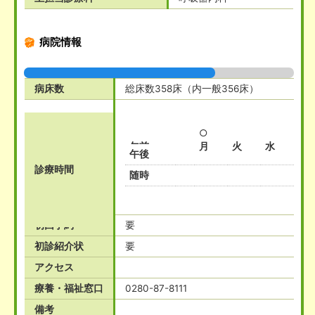
病院情報
病床数
総床数358床（内一般356床）
○
○
午前
月
火
水
木
午後
診療時間
随時
初回予約
要
初診紹介状
要
アクセス
療養・福祉窓口
0280-87-8111
備考