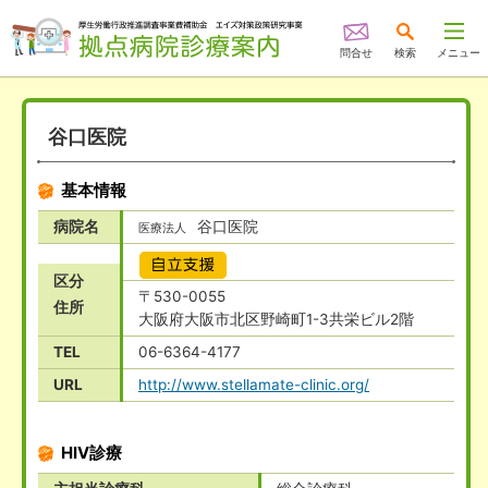
問合せ
検索
メニュー
谷口医院
基本情報
病院名
谷口医院
医療法人
自立支援
区分
〒530-0055
住所
大阪府大阪市北区野崎町1-3共栄ビル2階
TEL
06-6364-4177
URL
http://www.stellamate-clinic.org/
HIV診療