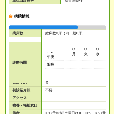
主担当診療科
総合診療科
病院情報
病床数
総床数0床（内一般0床）
○
○
○
午前
月
火
水
木
午後
○
○
○
診療時間
随時
初回予約
要
初診紹介状
不要
アクセス
療養・福祉窓口
備考
※１(予約制)土曜日は10:00〜、※２(受付順)