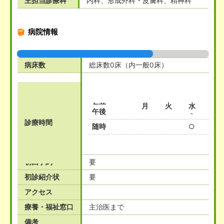
主担当診療科
内科、形成外科・皮膚科、精神科
病院情報
病床数
総床数0床（内一般0床）
午前
月
火
水
木
午後
○
○
診療時間
随時
○
○
初回予約
要
初診紹介状
要
アクセス
療養・福祉窓口
主治医まで
備考