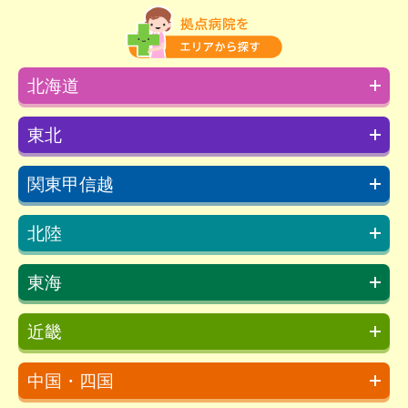
北海道
東北
関東甲信越
北陸
東海
近畿
中国・四国